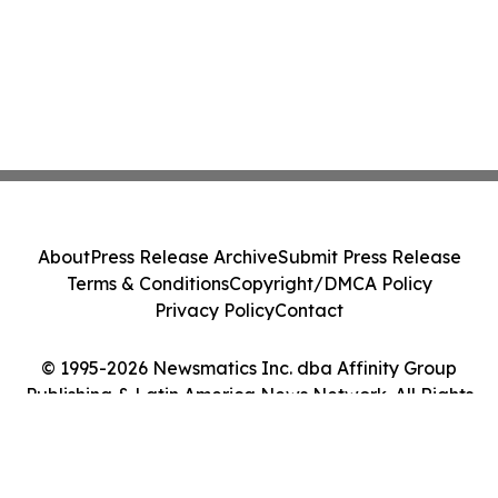
About
Press Release Archive
Submit Press Release
Terms & Conditions
Copyright/DMCA Policy
Privacy Policy
Contact
© 1995-2026 Newsmatics Inc. dba Affinity Group
Publishing & Latin America News Network. All Rights
Reserved.
Cookie Settings / Your Privacy Choices