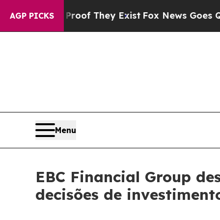
 no Proof They Exist
Fox News Goes Quiet as 'Mag
AGP PICKS
Menu
EBC Financial Group de
decisões de investiment