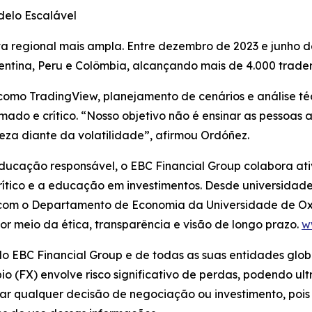
delo Escalável
tiva regional mais ampla. Entre dezembro de 2023 e junho 
gentina, Peru e Colômbia, alcançando mais de 4.000 traders
mo TradingView, planejamento de cenários e análise téc
rmado e crítico. “Nosso objetivo não é ensinar as pessoas
za diante da volatilidade”, afirmou Ordóñez.
ucação responsável, o EBC Financial Group colabora at
rítico e a educação em investimentos. Desde universidade
 com o Departamento de Economia da Universidade de Oxf
r meio da ética, transparência e visão de longo prazo.
w
 do EBC Financial Group e de todas as suas entidades glob
 (FX) envolve risco significativo de perdas, podendo ultr
mar qualquer decisão de negociação ou investimento, pois