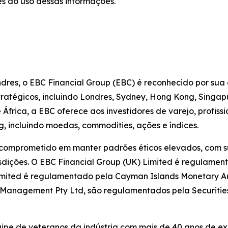
s do uso dessas informações.
dres, o EBC Financial Group (EBC) é reconhecido por sua
estratégicos, incluindo Londres, Sydney, Hong Kong, Singa
frica, a EBC oferece aos investidores de varejo, profiss
, incluindo moedas, commodities, ações e índices.
 comprometido em manter padrões éticos elevados, com su
sdições. O EBC Financial Group (UK) Limited é regulamen
imited é regulamentado pela Cayman Islands Monetary Aut
et Management Pty Ltd, são regulamentados pela Securiti
pe de veteranos da indústria com mais de 40 anos de expe