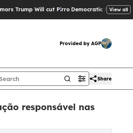
Will cut Pirro
Democratic Socialists of America
View all
Provided by AGP
Share
ação responsável nas