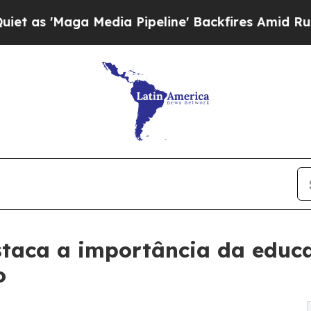
a Media Pipeline' Backfires Amid Rumors Trump 
staca a importância da educ
o