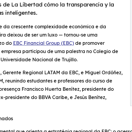
 de La Libertad cómo la transparencia y la
 inteligentes.
te da crescente complexidade econômica e da
ira deixou de ser um luxo — tornou-se uma
azo do
EBC Financial Group (EBC)
de promover
a empresa participou de uma palestra no Colegio de
niversidade Nacional de Trujillo.
a, Gerente Regional LATAM da EBC, e Miguel Ordóñez,
 reunindo estudantes e professores do curso de
esença Francisco Huerta Benítez, presidente do
ex-presidente do BBVA Caribe, e Jesús Benítez,
rmados
amental que orienta a estratégia regional da EBC: o ace