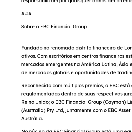
responsabilizam por quaisquer danos decorrente
###
Sobre o EBC Financial Group
Fundado no renomado distrito financeiro de Lon
ativos. Com escritórios em centros financeiros 
mercados emergentes na América Latina, Ásia e Á
de mercados globais e oportunidades de trading
Reconhecido com múltiplos prêmios, o EBC está
regulamentadas dentro de suas respectivas juri
Reino Unido; o EBC Financial Group (Cayman) L
(Australia) Pty Ltd, juntamente com o EBC Ass
Austrália.
No núcleo da EBC Financial Group está uma equi