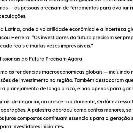
as — as pessoas precisam de ferramentas para avaliar ris
peculações.
a Latina, onde a volatilidade econômica e a incerteza g
stacou Herrera. “Os investidores do futuro precisam ser p
ado reais e muitas vezes imprevisíveis.”
issionais do Futuro Precisam Agora
omo as tendências macroeconômicas globais — incluindo 
 decisões de investimento na região. Também destacaram q
ara planejamento de longo prazo, e não apenas para ganh
tais de negociação cresce rapidamente, Ordóñez ressalto
operações. A palestra abordou como contas menores, se m
s juros compostos continuam essenciais para a geração s
ara investidores iniciantes.