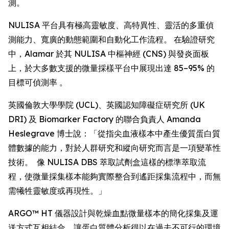
測。
NULISA 平台具有極高靈敏度、高特異性、靈活的多重偵
測能力、寬廣的動態範圍和自動化工作流程。 在驗證研究
中，Alamar 於其 NULISA 中樞神經 (CNS) 與發炎面板
上，於大多數支援的微量採樣平台中展現出達 85–95% 的
目標可偵測率 。
英國倫敦大學學院 (UCL)、英國認知障礙症研究所 (UK
DRI) 及 Biomarker Factory 的聯合負責人 Amanda
Heslegrave 博士說：「從指尖血液樣本中產生優質蛋白質
體數據的能力，對於人群研究和縱向研究而言是一項變革性
技術。 像 NULISA DBS 萃取試劑盒這樣的標準萃取流
程，使微量採集樣本能夠實際整合到遙距採集流程中，而無
需犧牲靈敏度或再現性。」
ARGO™ HT 儀器設計與乾燥血點微量樣本的簡化採集及運
送方式互相結合，讓蛋白質體分析得以在過去不可行的環境