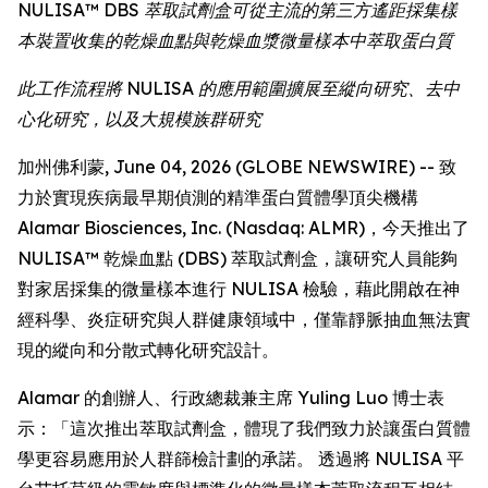
NULISA™ DBS 萃取試劑盒可從主流的第三方遙距採集樣
本裝置收集的乾燥血點與乾燥血漿微量樣本中萃取蛋白質
此工作流程將 NULISA 的應用範圍擴展至縱向研究、去中
心化研究，以及大規模族群研究
加州佛利蒙, June 04, 2026 (GLOBE NEWSWIRE) -- 致
力於實現疾病最早期偵測的精準蛋白質體學頂尖機構
Alamar Biosciences, Inc. (Nasdaq: ALMR)，今天推出了
NULISA™ 乾燥血點 (DBS) 萃取試劑盒，讓研究人員能夠
對家居採集的微量樣本進行 NULISA 檢驗，藉此開啟在神
經科學、炎症研究與人群健康領域中，僅靠靜脈抽血無法實
現的縱向和分散式轉化研究設計。
Alamar 的創辦人、行政總裁兼主席 Yuling Luo 博士表
示：「這次推出萃取試劑盒，體現了我們致力於讓蛋白質體
學更容易應用於人群篩檢計劃的承諾。 透過將 NULISA 平