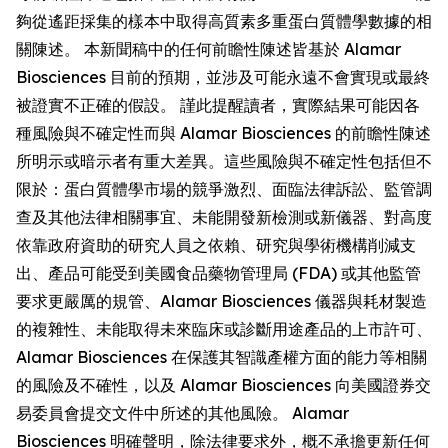
夠從遙距採集的樣本中取得高質素多重蛋白質體學數據的相
關陳述。 本新聞稿中的任何前瞻性陳述皆基於 Alamar
Biosciences 目前的預期，並涉及可能永遠不會實現或最終
被證實不正確的假設。 謹此提醒讀者，實際結果可能因各
種風險與不確定性而與 Alamar Biosciences 的前瞻性陳述
所明示或暗示者有重大差異。這些風險與不確定性包括但不
限於：蛋白質體學市場的競爭激烈、面臨法律訴訟、監管調
查及其他法律相關事宜、未能開發新檢測或新儀器、對高度
依靠政府資助的研究人員之依賴、研究與學術機構削減支
出、產品可能受到美國食品藥物管理局 (FDA) 或其他監管
要求更嚴厲的規管、Alamar Biosciences 儀器與耗材製造
的複雜性、未能取得未來臨床或診斷用途產品的上市許可、
Alamar Biosciences 在保護其智識產權方面的能力等相關
的風險及不確性，以及 Alamar Biosciences 向美國證券交
易委員會提交文件中所述的其他風險。 Alamar
Biosciences 明確聲明，除法律要求外，概不承擔更新任何