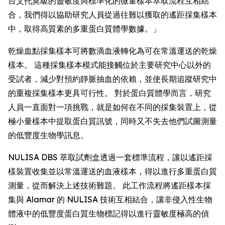
台艾托莫級的靈敏度與標準化的微量樣本萃取流程互相結
合，我們得以協助研究人員從過往難以獲取的遙距採集樣本
中，取得高質素的多重蛋白質體學數據。」
乾燥血點採集樣本可將數滴血液轉化為可在常溫運送的乾燥
樣本。 這種採集樣本模式能接觸位於主要研究中心以外的
受試者，減少對預約靜脈抽血的依賴，並使長期追蹤研究中
的重複採集樣本更具可行性。 對於蛋白質體學而言，研究
人員一直面對一項挑戰，就是如何在不同的採集裝置上，從
極小量樣本中提取蛋白質訊號，同時又不失去他們試圖測量
的低豐度生物學訊息。
NULISA DBS 萃取試劑盒透過一套標準流程，讓以遙距採
樣裝置收集並以常溫運送的血液樣本，得以進行多重蛋白質
測量，從而解決上述技術難題。 此工作流程將遙距樣本採
集與 Alamar 的 NULISA 技術互相結合，讓非侵入性生物
體液中的低豐度蛋白質生物標記得以進行靈敏度極高的偵